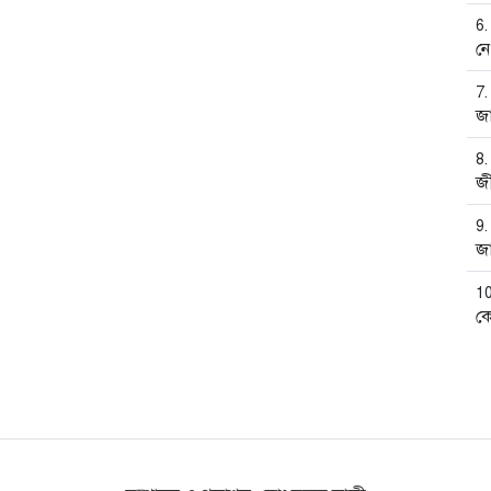
নেও
জ
জ
জা
ক