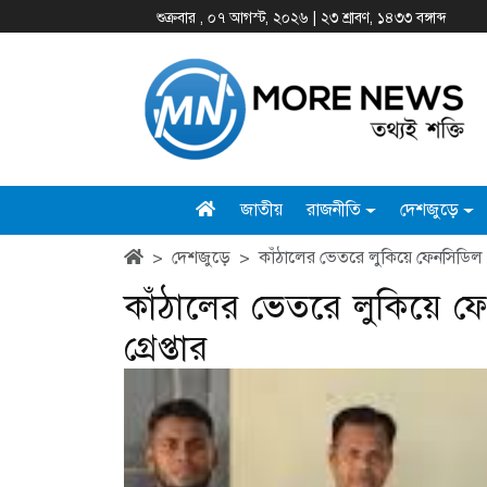
শুক্রবার , ০৭ আগস্ট, ২০২৬ | ২৩ শ্রাবণ, ১৪৩৩ বঙ্গাব্দ
জাতীয়
রাজনীতি
দেশজুড়ে
দেশজুড়ে
কাঁঠালের ভেতরে লুকিয়ে ফেনসিডিল পা
কাঁঠালের ভেতরে লুকিয়ে ফ
গ্রেপ্তার