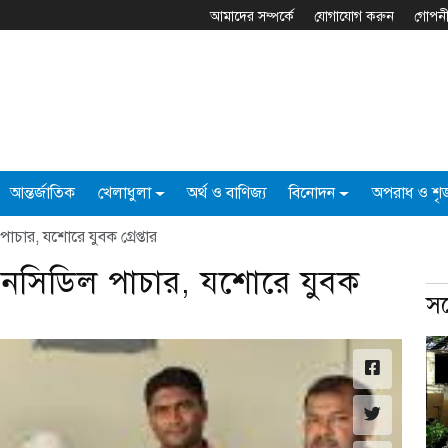
আমাদের সম্পর্কে
যোগাযোগ করুন
গোপনী
আন্তর্জাতিক
খেলাধুলা
অর্থ ও বাণিজ্য
বিনোদন
অপরাধ ও শৃঙ
চার, যশোরে যুবক গ্রেপ্তার
েনসিডিল পাচার, যশোরে যুবক
সর