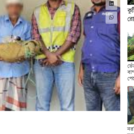
কু
রো
তেঁ
বাম
পে
নর