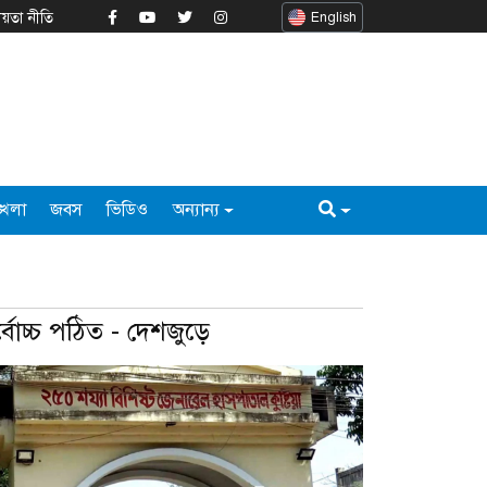
য়তা নীতি
English
্খলা
জবস
ভিডিও
অন্যান্য
্বোচ্চ পঠিত - দেশজুড়ে