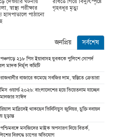
চড়ে দেওয়ার ঘটনায়
রাঁধতে গিয়ে বিদ্যুৎস্পৃষ্টে
লা, স্বাস্থ্য পরীক্ষার
গৃহবধূর মৃত্যু
্য হাসপাতালে পাঠানো
ছে
জনপ্রিয়
সর্বশেষ
পঞ্চগড়ে ২১৮ পিস ইয়াবাসহ যুবককে পুলিশে সোপর্দ
ল মাদক নির্মূল কমিটি
রাজধানীর বাজারে কমেছে সবজির দাম, স্বস্তিতে ক্রেতারা
মিস ওয়ার্ল্ড ২০২৬: বাংলাদেশের হয়ে ভিয়েতনাম যাচ্ছেন
ামানজার সাঈদ
রিয়াল মাদ্রিদেই থাকছেন ভিনিসিয়ুস জুনিয়র, চুক্তি নবায়ন
ায় চূড়ান্ত
পশ্চিমবঙ্গে মসজিদের মাইক অপসারণ নিয়ে বিতর্ক,
লিশের বিরুদ্ধে চাপের অভিযোগ