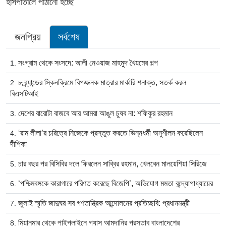
হাসপাতালে পাঠানো হচ্ছে
জনপ্রিয়
সর্বশেষ
সংগ্রাম থেকে সংসদে: আলী নেওয়াজ মাহমুদ খৈয়মের গল্প
৮ ব্র্যান্ডের স্কিনক্রিমে বিপজ্জনক মাত্রার মার্কারি শনাক্ত, সতর্ক করল
বিএসটিআই
দেশের বারোটা বাজবে আর আমরা আঙুল চুষব না: শফিকুর রহমান
‘রাম লীলা’র চরিত্রে নিজেকে প্রস্তুত করতে ভিন্নধর্মী অনুশীলন করেছিলেন
দীপিকা
চার বছর পর বিসিবির দলে ফিরলেন সাব্বির রহমান, খেলবেন মালয়েশিয়া সিরিজে
‘পশ্চিমবঙ্গকে কারাগারে পরিণত করেছে বিজেপি’, অভিযোগ মমতা বন্দ্যোপাধ্যায়ের
জুলাই স্মৃতি জাদুঘর সব গণতান্ত্রিক আন্দোলনের প্রতিচ্ছবি: প্রধানমন্ত্রী
মিয়ানমার থেকে পাইপলাইনে গ্যাস আমদানির প্রস্তাব বাংলাদেশের