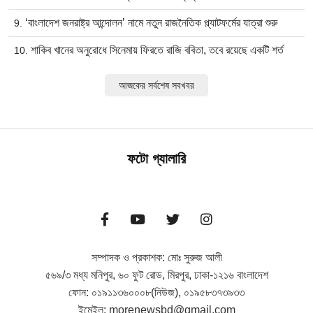
‘বাংলাদেশ জনরাষ্ট্র আন্দোলন’ নামে নতুন রাজনৈতিক প্ল্যাটফর্মের যাত্রা শুরু
শাকিব খানের অনুরোধে সিনেমায় ফিরতে রাজি ববিতা, তবে রয়েছে একটি শর্ত
আজকের সর্বশেষ সবখবর
ফটো গ্যালারি
সম্পাদক ও প্রকাশক: মোঃ সুরুজ আলী
৫৬৯/৩ মধ্য মনিপুর, ৬০ ফুট রোড, মিরপুর, ঢাকা-১২১৬ বাংলাদেশ
ফোন: ০১৯১১৩৬০০০৮(নিউজ), ০১৯৫৮৩৭৩৯৩৩
ইমেইল: morenewsbd@gmail.com