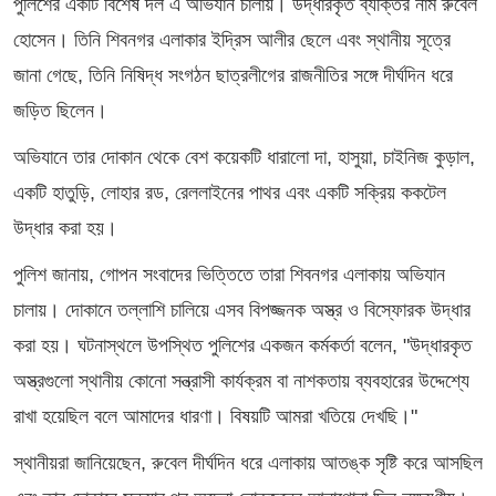
পুলিশের একটি বিশেষ দল এ অভিযান চালায়। উদ্ধারকৃত ব্যক্তির নাম রুবেল
হোসেন। তিনি শিবনগর এলাকার ইদ্রিস আলীর ছেলে এবং স্থানীয় সূত্রে
জানা গেছে, তিনি নিষিদ্ধ সংগঠন ছাত্রলীগের রাজনীতির সঙ্গে দীর্ঘদিন ধরে
জড়িত ছিলেন।
অভিযানে তার দোকান থেকে বেশ কয়েকটি ধারালো দা, হাসুয়া, চাইনিজ কুড়াল,
একটি হাতুড়ি, লোহার রড, রেললাইনের পাথর এবং একটি সক্রিয় ককটেল
উদ্ধার করা হয়।
পুলিশ জানায়, গোপন সংবাদের ভিত্তিতে তারা শিবনগর এলাকায় অভিযান
চালায়। দোকানে তল্লাশি চালিয়ে এসব বিপজ্জনক অস্ত্র ও বিস্ফোরক উদ্ধার
করা হয়। ঘটনাস্থলে উপস্থিত পুলিশের একজন কর্মকর্তা বলেন, "উদ্ধারকৃত
অস্ত্রগুলো স্থানীয় কোনো সন্ত্রাসী কার্যক্রম বা নাশকতায় ব্যবহারের উদ্দেশ্যে
রাখা হয়েছিল বলে আমাদের ধারণা। বিষয়টি আমরা খতিয়ে দেখছি।"
স্থানীয়রা জানিয়েছেন, রুবেল দীর্ঘদিন ধরে এলাকায় আতঙ্ক সৃষ্টি করে আসছিল