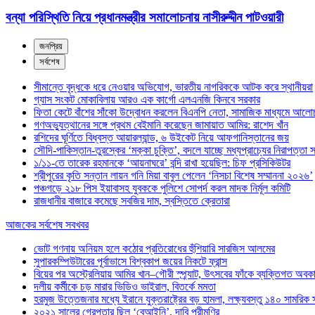
বন্যা পরিস্থিতি নিয়ে প্রধানমন্ত্রীর সমালোচনায় নাসীরুদ্দীন পাটওয়ারী
জনপ্রিয়
সর্বশেষ
সীমান্তে বৃদ্ধকে ধরে নেওয়ার অভিযোগ, ভারতীয় নাগরিককে আটক করে স্থানীয়রা
গ্যাস সংকট মোকাবিলায় আরও এক কার্গো এলএনজি কিনবে সরকার
ফিতা কেটে বাঁশের সাঁকো উদ্বোধন করলেন বিএনপি নেতা, সামাজিক মাধ্যমে আলো
গণঅভ্যুত্থানের সঙ্গে প্রথম বেইমানি করেছেন জামায়াত আমির: রাশেদ খাঁন
রশিদের ঘূর্ণিতে বিধ্বস্ত আয়ারল্যান্ড, ৬ উইকেট নিয়ে আফগানিস্তানের জয়
সৌদি-পাকিস্তান-তুরস্কের ‘মক্কা চুক্তি’, বদলে যাচ্ছে মধ্যপ্রাচ্যের নিরাপত্তা
১/১১-তে তারেক রহমানকে ‘আয়নাঘরে’ বন্দি রাখা হয়েছিল: চিফ প্রসিকিউটর
শ্রীপুরের কৃতি সন্তান লায়ন গনি মিয়া বাবুল পেলেন ‘নিসচা বিশেষ সম্মাননা ২০২৬’
পঞ্চগড়ে ২১৮ পিস ইয়াবাসহ যুবককে পুলিশে সোপর্দ করল মাদক নির্মূল কমিটি
রাজধানীর বাজারে কমেছে সবজির দাম, স্বস্তিতে ক্রেতারা
আজকের সর্বশেষ সবখবর
ভোট গণনায় অনিয়ম হলে কঠোর প্রতিরোধের হুঁশিয়ারি সারজিস আলমের
সুপারকম্পিউটারের পূর্বাভাসে বিশ্বকাপ জয়ের নিকটে ফ্রান্স
বিয়ের পর অস্ট্রেলিয়ায় আমির খান–গৌরী স্প্র্যাট, উৎসবের ফাঁকে ব্যক্তিগত অবক
দলীয় কর্মীকে চড় মারার ভিডিও ভাইরাল, বিতর্কে মমতা
হরমুজ উত্তেজনার মধ্যে ইরানে যুক্তরাষ্ট্রের বড় হামলা, লক্ষ্যবস্তু ১৪০ সামরিক 
২০২১ সালের গ্রেপ্তার ছিল ‘বেআইনি’, দাবি পরীমণির