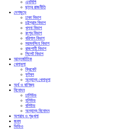
এনসিপি
ছাত্র রাজনীতি
দেশজুড়ে
ঢাকা বিভাগ
চট্টগ্রাম বিভাগ
খুলনা বিভাগ
রংপুর বিভাগ
বরিশাল বিভাগ
ময়মনসিংহ বিভাগ
রাজশাহী বিভাগ
সিলেট বিভাগ
আন্তর্জাতিক
খেলাধুলা
ক্রিকেট
ফুটবল
অন্যান্য খেলাধুলা
অর্থ ও বাণিজ্য
বিনোদন
ঢালিউড
হলিউড
বলিউড
অন্যান্য বিনোদন
অপরাধ ও শৃঙ্খলা
জবস
ভিডিও