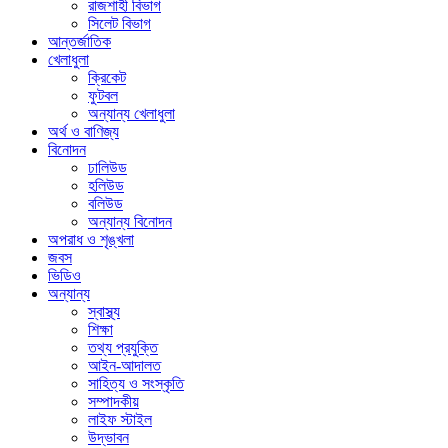
রাজশাহী বিভাগ
সিলেট বিভাগ
আন্তর্জাতিক
খেলাধুলা
ক্রিকেট
ফুটবল
অন্যান্য খেলাধুলা
অর্থ ও বাণিজ্য
বিনোদন
ঢালিউড
হলিউড
বলিউড
অন্যান্য বিনোদন
অপরাধ ও শৃঙ্খলা
জবস
ভিডিও
অন্যান্য
স্বাস্থ্য
শিক্ষা
তথ্য প্রযুক্তি
আইন-আদালত
সাহিত্য ও সংস্কৃতি
সম্পাদকীয়
লাইফ স্টাইল
উদ্ভাবন