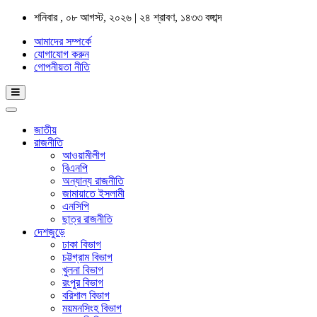
শনিবার , ০৮ আগস্ট, ২০২৬ | ২৪ শ্রাবণ, ১৪৩৩ বঙ্গাব্দ
আমাদের সম্পর্কে
যোগাযোগ করুন
গোপনীয়তা নীতি
জাতীয়
রাজনীতি
আওয়ামীলীগ
বিএনপি
অন্যান্য রাজনীতি
জামায়াতে ইসলামী
এনসিপি
ছাত্র রাজনীতি
দেশজুড়ে
ঢাকা বিভাগ
চট্টগ্রাম বিভাগ
খুলনা বিভাগ
রংপুর বিভাগ
বরিশাল বিভাগ
ময়মনসিংহ বিভাগ