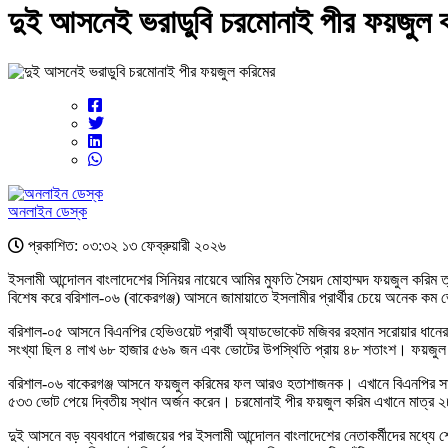
দুই আসনেই ভরাডুবি চরমোনাই পীর ফয়জুল 
অনলাইন ডেস্ক
প্রকাশিত: ০৩:৩২ ১৩ ফেব্রুয়ারী ২০২৬
ইসলামী আন্দোলন বাংলাদেশের সিনিয়র নায়েবে আমির মুফতি সৈয়দ মোহাম্মদ ফয়জুল করিম ত্
বিশেষ করে বরিশাল-০৬ (বাকেরগঞ্জ) আসনে জামায়াতে ইসলামীর প্রার্থীর চেয়ে অনেক কম ভোট
বরিশাল-০৫ আসনে বিএনপির হেভিওয়েট প্রার্থী অ্যাডভোকেট মজিবর রহমান সরোয়ার ধান
সংখ্যা ছিল ৪ লাখ ৬৮ হাজার ৫৬৯ জন এবং ভোটের উপস্থিতি প্রায় ৪৮ শতাংশ। ফয়জুল ক
বরিশাল-০৬ বাকেরগঞ্জ আসনে ফয়জুল করিমের ফল আরও হতাশাজনক। এখানে বিএনপির সাবেক সংস
৫৩৩ ভোট পেয়ে দ্বিতীয় স্থান অর্জন করেন। চরমোনাই পীর ফয়জুল করিম এখানে মাত্র
দুই আসনে বড় ব্যবধানে পরাজয়ের পর ইসলামী আন্দোলন বাংলাদেশের নেতাকর্মীদের মধ্যে