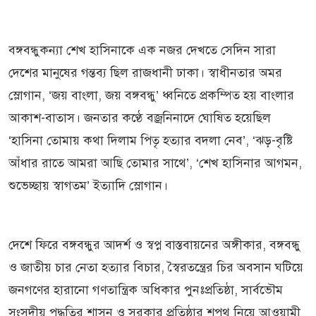
বঙ্গবন্ধুকন্যা শেখ হাসিনাকে এক নজর দেখতে সেদিন সারা
দেশের মানুষের গন্তব্য ছিল রাজধানী ঢাকা। স্বাধীনতার অমর
স্লোগান, ‘জয় বাংলা, জয় বঙ্গবন্ধু’ ধ্বনিতে প্রকম্পিত হয় বাংলার
আকাশ-বাতাস। জনতার কণ্ঠে বজ্রনিনাদে ঘোষিত হয়েছিল
‘হাসিনা তোমায় কথা দিলাম পিতৃ হত্যার বদলা নেব’, ‘ঝড়-বৃষ্টি
আঁধার রাতে আমরা আছি তোমার সাথে’, ‘শেখ হাসিনার আগমন,
শুভেচ্ছায় স্বাগতম’ ইত্যাদি স্লোগান।
দেশে ফিরে বঙ্গবন্ধুর আদর্শ ও স্বপ্ন বাস্তবায়নের অঙ্গীকার, বঙ্গবন্ধু
ও জাতীয় চার নেতা হত্যার বিচার, স্বৈরতন্ত্রের চির অবসান ঘটিয়ে
জনগণের হারানো গণতান্ত্রিক অধিকার পুনঃপ্রতিষ্ঠা, সার্বভৌম
সংসদীয় পদ্ধতির শাসন ও সরকার প্রতিষ্ঠার শপথ নিয়ে আওয়ামী